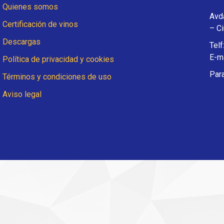
Quienes somos
Avd
Certificación de vinos
– C
Descargas
Telf
E-ma
Política de privacidad y cookies
Par
Términos y condiciones de uso
Aviso legal